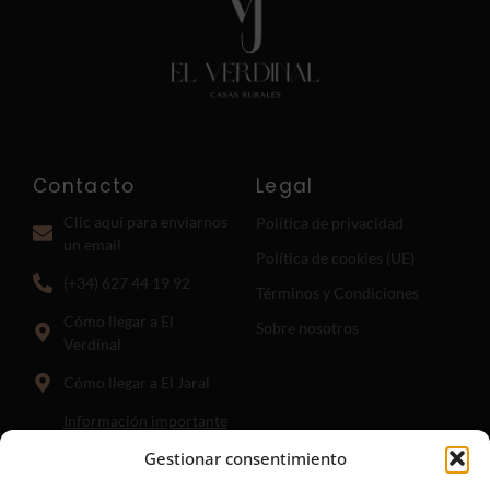
Contacto
Legal
Clic aquí para enviarnos
Política de privacidad
un email
Política de cookies (UE)
(+34) 627 44 19 92
Términos y Condiciones
Cómo llegar a El
Sobre nosotros
Verdinal
Cómo llegar a El Jaral
Información importante
para llegar a El Jaral:
El
Gestionar consentimiento
punto hasta el que guía el
enlace anterior es donde