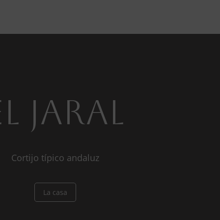
El Jaral
Cortijo típico andaluz
La casa