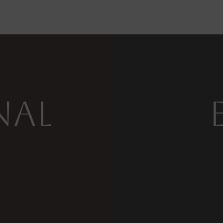
nal
l