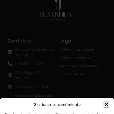
Contacto
Legal
Clic aquí para enviarnos
Política de privacidad
un email
Política de cookies (UE)
(+34) 627 44 19 92
Términos y Condiciones
Cómo llegar a El
Sobre nosotros
Verdinal
Cómo llegar a El Jaral
Información importante
para llegar a El Jaral:
El
Gestionar consentimiento
punto hasta el que guía el
enlace anterior es donde