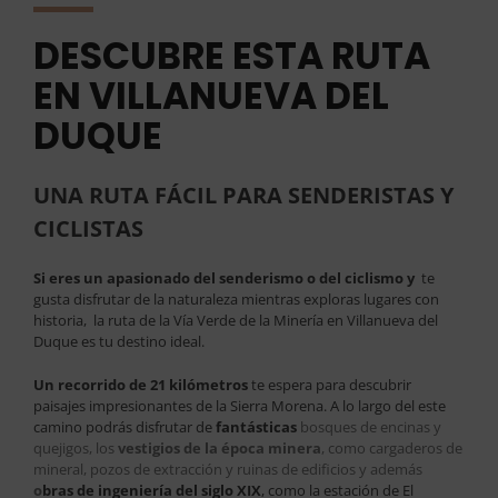
DESCUBRE ESTA RUTA
EN VILLANUEVA DEL
DUQUE
UNA RUTA FÁCIL PARA SENDERISTAS Y
CICLISTAS
Si eres un apasionado del senderismo o del ciclismo y
te
gusta disfrutar de la naturaleza mientras exploras lugares con
historia, la ruta de la Vía Verde de la Minería en Villanueva del
Duque es tu destino ideal.
Un recorrido de 21 kilómetros
te espera para descubrir
paisajes impresionantes de la Sierra Morena. A lo largo del este
camino podrás disfrutar de
fantásticas
bosques de encinas y
quejigos, los
v
estigios de la época minera
, como cargaderos de
mineral, pozos de extracción y ruinas de edificios y además
o
bras de ingeniería
del siglo XIX
, como la estación de El