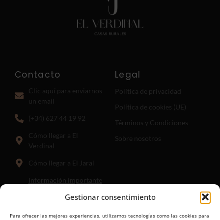
Contacto
Legal
Clic aquí para enviarnos
Política de privacidad
un email
Política de cookies (UE)
(+34) 627 44 19 92
Términos y Condiciones
Cómo llegar a El
Sobre nosotros
Verdinal
Cómo llegar a El Jaral
Información importante
para llegar a El Jaral:
El
Gestionar consentimiento
punto hasta el que guía el
enlace anterior es donde
Para ofrecer las mejores experiencias, utilizamos tecnologías como las cookies para