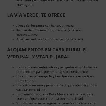
asfaltado
, por lo que se recomienda usar neumáticos con
buen agarre.
LA VÍA VERDE, TE OFRECE
Áreas de descanso
con bancos y mesas.
Puntos de información
con mapas y paneles
interpretativos.
Aparcamientos
en ambos extremos de la ruta.
ALOJAMIENTOS EN CASA RURAL EL
VERDINAL Y VTAR EL JARAL
Habitaciones confortables y acogedoras
con todas las
comodidades para que descanséis profundamente.
Un ambiente tranquilo y familiar
donde os sentiréis
como en casa.
Un trato cercano y personalizado
para atender a todas
vuestras necesidades.
Información sobre la Ruta Mozárabe
y la zona, para
que planifiquéis vuestra etapa con tranquilidad.
Y mucho
espacio para guardar vuestras bicicletas
de