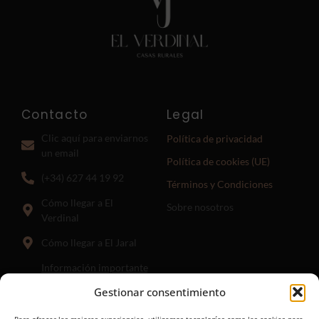
Contacto
Legal
Clic aquí para enviarnos
Política de privacidad
un email
Política de cookies (UE)
(+34) 627 44 19 92
Términos y Condiciones
Cómo llegar a El
Sobre nosotros
Verdinal
Cómo llegar a El Jaral
Información importante
para llegar a El Jaral:
El
Gestionar consentimiento
punto hasta el que guía el
enlace anterior es donde