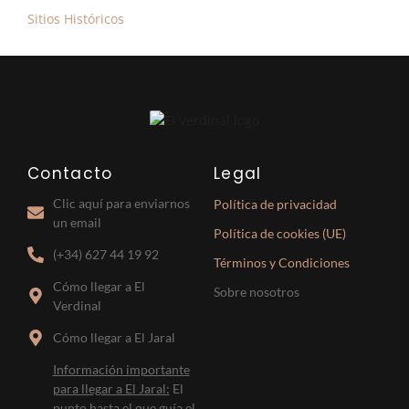
Sitios Históricos
Contacto
Legal
Clic aquí para enviarnos
Política de privacidad
un email
Política de cookies (UE)
(+34) 627 44 19 92
Términos y Condiciones
Cómo llegar a El
Sobre nosotros
Verdinal
Cómo llegar a El Jaral
Información importante
para llegar a El Jaral:
El
punto hasta el que guía el