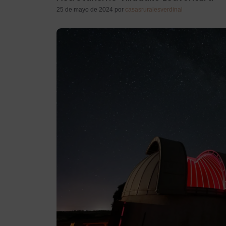
25 de mayo de 2024
por
casasruralesverdinal