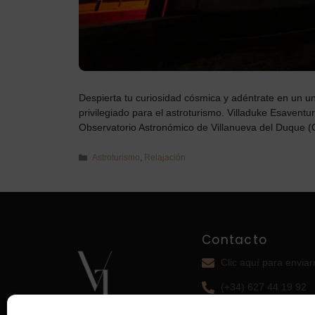
Despierta tu curiosidad cósmica y adéntrate en un un
privilegiado para el astroturismo. Villaduke Esaventur
Observatorio Astronómico de Villanueva del Duque 
Astroturismo
,
Relajación
Contacto
Clic aquí para envia
(+34) 627 44 19 92
Cómo llegar a El Ver