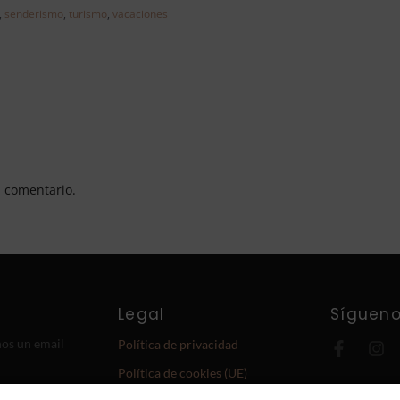
,
senderismo
,
turismo
,
vacaciones
 comentario.
Legal
Síguen
nos un email
Política de privacidad
Política de cookies (UE)
Copyright ©