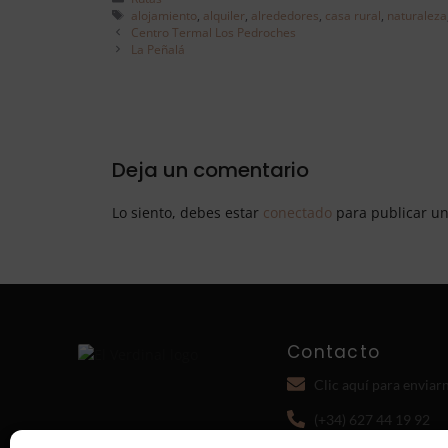
alojamiento
,
alquiler
,
alrededores
,
casa rural
,
naturaleza
Centro Termal Los Pedroches
La Peñalá
Deja un comentario
Lo siento, debes estar
conectado
para publicar un
Contacto
Clic aquí para enviar
(+34) 627 44 19 92