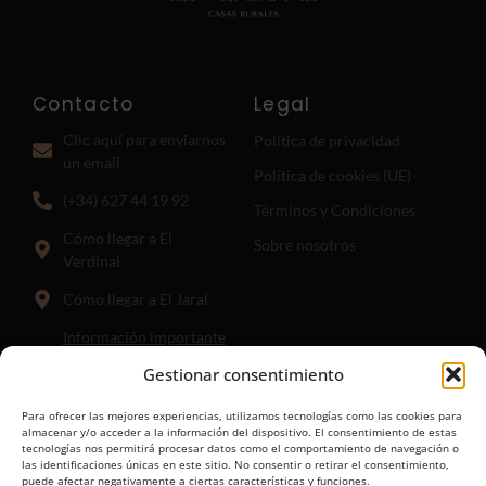
Contacto
Legal
Clic aquí para enviarnos
Política de privacidad
un email
Política de cookies (UE)
(+34) 627 44 19 92
Términos y Condiciones
Cómo llegar a El
Sobre nosotros
Verdinal
Cómo llegar a El Jaral
Información importante
para llegar a El Jaral:
El
Gestionar consentimiento
punto hasta el que guía el
enlace anterior es donde
Para ofrecer las mejores experiencias, utilizamos tecnologías como las cookies para
comienza el camino de
almacenar y/o acceder a la información del dispositivo. El consentimiento de estas
tecnologías nos permitirá procesar datos como el comportamiento de navegación o
menos de 1km.
las identificaciones únicas en este sitio. No consentir o retirar el consentimiento,
puede afectar negativamente a ciertas características y funciones.