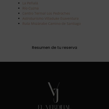
La Peñalá
Río Cuzna
Centro Termal Los Pedroches
Astroturismo Villaduke Esaventura
Ruta Mozárabe Camino de Santiago
Resumen de tu reserva