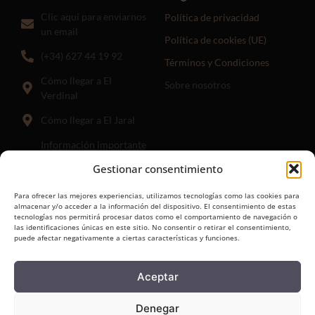
Clic aquí para enviarnos
Política de privacidad
un email
Política de cookies (UE)
(+34) 627 44 19 92
Términos y Condiciones
Cómo llegar a El
Sobre nosotros
Verdinal
Cómo llegar a El Jaral
Información importante
para llegar a El Jaral:
El
Gestionar consentimiento
punto hasta el que guía el
enlace anterior es donde
Para ofrecer las mejores experiencias, utilizamos tecnologías como las cookies para
comienza el camino de
almacenar y/o acceder a la información del dispositivo. El consentimiento de estas
tecnologías nos permitirá procesar datos como el comportamiento de navegación o
menos de 1km.
las identificaciones únicas en este sitio. No consentir o retirar el consentimiento,
puede afectar negativamente a ciertas características y funciones.
Síguenos
Aceptar
Denegar
Copyright © 2024 El Verdinal | Desarrollado por